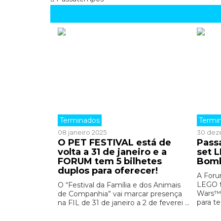
Terminados
Termi
08 janeiro 2025
30 dez
O PET FESTIVAL está de
Pass
volta a 31 de janeiro e a
set 
FORUM tem 5 bilhetes
Bomb
duplos para oferecer!
A Foru
LEGO t
O “Festival da Família e dos Animais
Wars™ 
de Companhia” vai marcar presença
para te
na FIL de 31 de janeiro a 2 de feverei ...