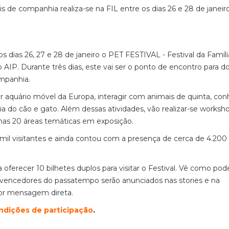
s de companhia realiza-se na FIL entre os dias 26 e 28 de janeiro
nos dias 26, 27 e 28 de janeiro o PET FESTIVAL - Festival da Famíl
IP. Durante três dias, este vai ser o ponto de encontro para d
ompanhia.
or aquário móvel da Europa, interagir com animais de quinta, con
a do cão e gato. Além dessas atividades, vão realizar-se worksho
s nas 20 áreas temáticas em exposição.
 mil visitantes e ainda contou com a presença de cerca de 4.200
ferecer 10 bilhetes duplos para visitar o Festival. Vê como pod
vencedores do passatempo serão anunciados nas stories e na
por mensagem direta.
ndições de participação
.