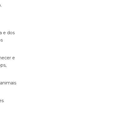
.
ia e dos
os
hecer e
ps,
 animais
es