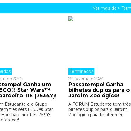
Ver mais de >
Term
nados
Terminados
embro 2024
22 novembro 2024
atempo! Ganha um
Passatempo! Ganha
LEGO® Star Wars™
bilhetes duplos para o
ardeiro TIE (75347)!
Jardim Zoológico!
m Estudante e o Grupo
A FORUM Estudante tem três
êm três sets LEGO® Star
bilhetes duplos para o Jardim
Bombardeiro TIE (75347)
Zoológico para te oferecer!
 oferecer!