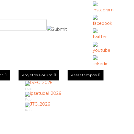
or
Projetos Forum
Passatempos
Pub
Pub
Pub