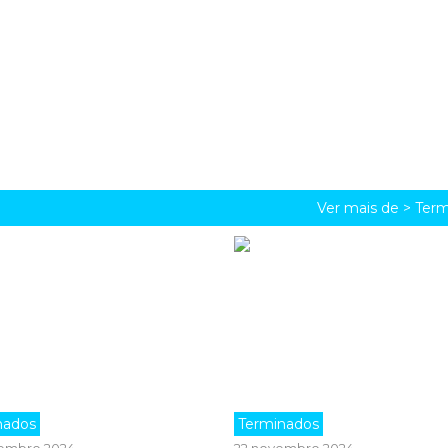
Ver mais de >
Term
nados
Terminados
embro 2024
22 novembro 2024