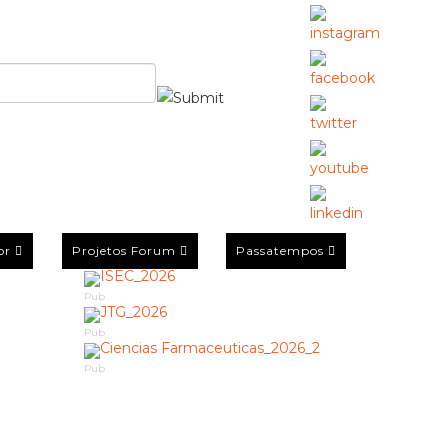
or
Projetos Forum
Passatempos
Pub
Pub
Pub