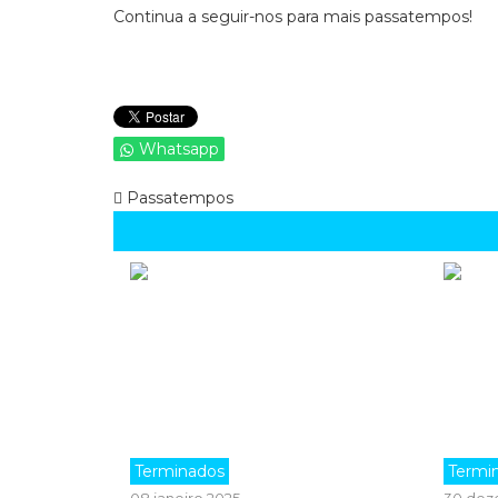
Continua a seguir-nos para mais passatempos!
Whatsapp
Passatempos
Terminados
Termi
08 janeiro 2025
30 dez