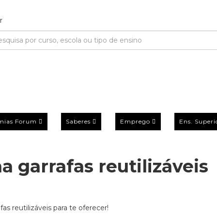
mias Forum
Saberes
Emprego
Ens. Superi
 garrafas reutilizáveis
 reutilizáveis para te oferecer!