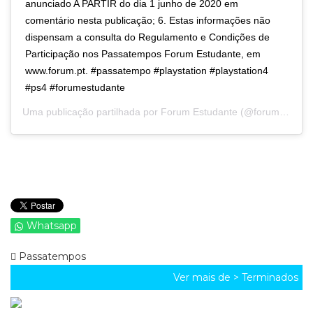
anunciado A PARTIR do dia 1 junho de 2020 em
comentário nesta publicação; 6. Estas informações não
dispensam a consulta do Regulamento e Condições de
Participação nos Passatempos Forum Estudante, em
www.forum.pt. #passatempo #playstation #playstation4
#ps4 #forumestudante
Uma publicação partilhada por
Forum Estudante
(@forumestudante) a
Whatsapp
Passatempos
Ver mais de >
Terminados