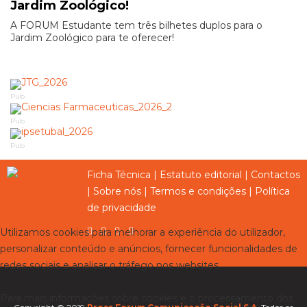
Jardim Zoológico!
A FORUM Estudante tem três bilhetes duplos para o
Jardim Zoológico para te oferecer!
Pub
Pub
Pub
Ficha Técnica
|
Estatuto editorial
|
Contactos
|
Sobre nós
|
Termos e condições
|
Política
de privacidade
Utilizamos cookies para melhorar a experiência do utilizador,
personalizar conteúdo e anúncios, fornecer funcionalidades de
redes sociais e analisar o tráfego nos websites.
Para mais informações sobre cookies e o processamento dos