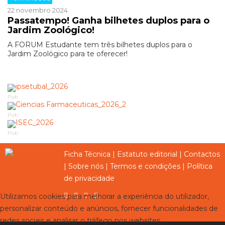
22 novembro 2024
Passatempo! Ganha bilhetes duplos para o
Jardim Zoológico!
A FORUM Estudante tem três bilhetes duplos para o
Jardim Zoológico para te oferecer!
Pub
Pub
Pub
Ficha Técnica
|
Estatuto editorial
|
Contactos
|
Sobre nós
|
Termos e condições
|
Política
de privacidade
Utilizamos cookies para melhorar a experiência do utilizador,
personalizar conteúdo e anúncios, fornecer funcionalidades de
redes sociais e analisar o tráfego nos websites.