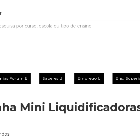
mias Forum
Saberes
Emprego
Ens. Superi
ha Mini Liquidificadora
ndos,