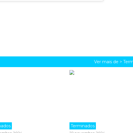
Ver mais de >
Term
nados
Terminados
embro 2024
22 novembro 2024