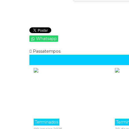
Whatsapp
Passatempos
Terminados
Termi
08 janeiro 2025
30 dez