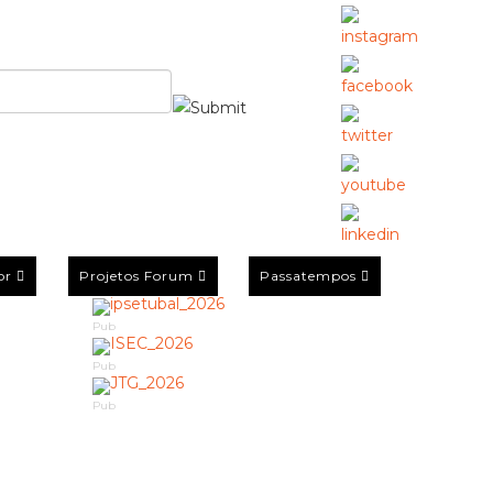
or
Projetos Forum
Passatempos
Pub
Pub
Pub