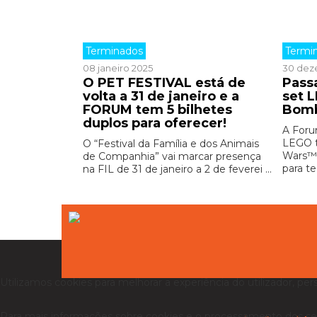
Terminados
Termi
08 janeiro 2025
30 dez
O PET FESTIVAL está de
Pass
volta a 31 de janeiro e a
set 
FORUM tem 5 bilhetes
Bomb
duplos para oferecer!
A Foru
LEGO t
O “Festival da Família e dos Animais
Wars™ 
de Companhia” vai marcar presença
para te
na FIL de 31 de janeiro a 2 de feverei ...
Utilizamos cookies para melhorar a experiência do utilizador, per
Para mais informações sobre cookies e o processamento dos se