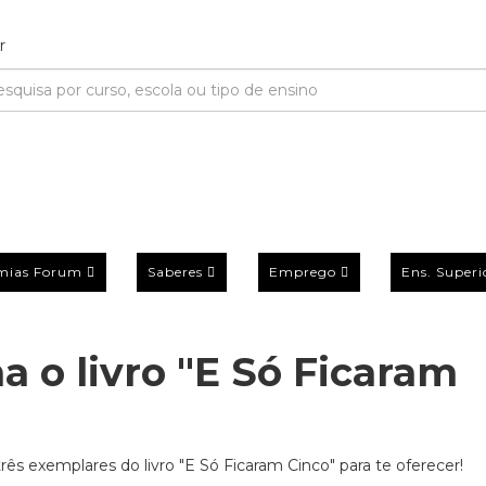
mias Forum
Saberes
Emprego
Ens. Superi
 o livro "E Só Ficaram
s exemplares do livro "E Só Ficaram Cinco" para te oferecer!