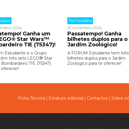
nados
Terminados
embro 2024
22 novembro 2024
atempo! Ganha um
Passatempo! Ganha
LEGO® Star Wars™
bilhetes duplos para o
ardeiro TIE (75347)!
Jardim Zoológico!
m Estudante e o Grupo
A FORUM Estudante tem três
êm três sets LEGO® Star
bilhetes duplos para o Jardim
Bombardeiro TIE (75347)
Zoológico para te oferecer!
 oferecer!
Ficha Técnica
|
Estatuto editorial
|
Contactos
|
Sobre n
sonalizar conteúdo e anúncios, fornecer funcionalidades de redes 
us dados pessoais, consulte os
Termos e Condições
e a
Polít