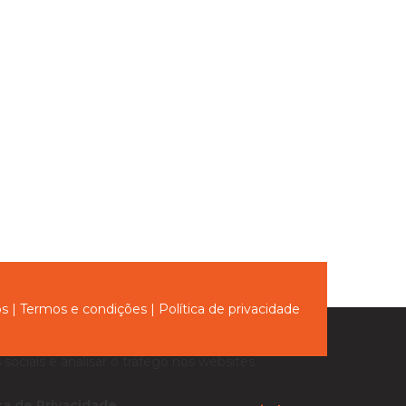
ós
|
Termos e condições
|
Política de privacidade
sociais e analisar o tráfego nos websites.
ica de Privacidade
.