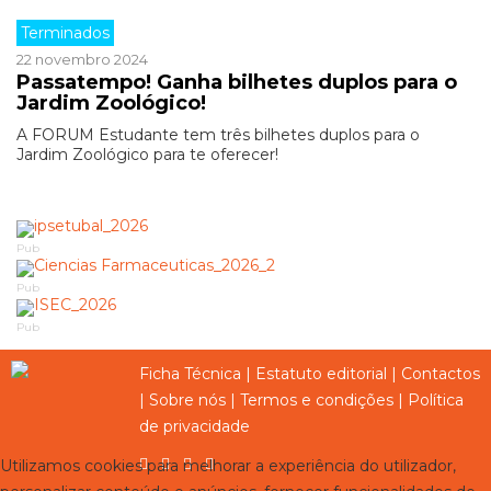
Terminados
22 novembro 2024
Passatempo! Ganha bilhetes duplos para o
Jardim Zoológico!
A FORUM Estudante tem três bilhetes duplos para o
Jardim Zoológico para te oferecer!
Pub
Pub
Pub
Ficha Técnica
|
Estatuto editorial
|
Contactos
|
Sobre nós
|
Termos e condições
|
Política
de privacidade
Utilizamos cookies para melhorar a experiência do utilizador,