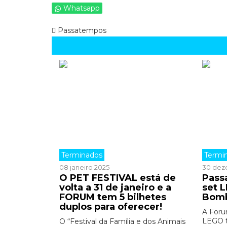
Whatsapp
Passatempos
Terminados
Termi
08 janeiro 2025
30 dez
O PET FESTIVAL está de
Pass
volta a 31 de janeiro e a
set 
FORUM tem 5 bilhetes
Bomb
duplos para oferecer!
A Foru
LEGO t
O “Festival da Família e dos Animais