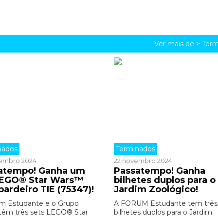
Ver mais de >
Term
nados
Terminados
embro 2024
22 novembro 2024
atempo! Ganha um
Passatempo! Ganha
LEGO® Star Wars™
bilhetes duplos para o
ardeiro TIE (75347)!
Jardim Zoológico!
m Estudante e o Grupo
A FORUM Estudante tem três
êm três sets LEGO® Star
bilhetes duplos para o Jardim