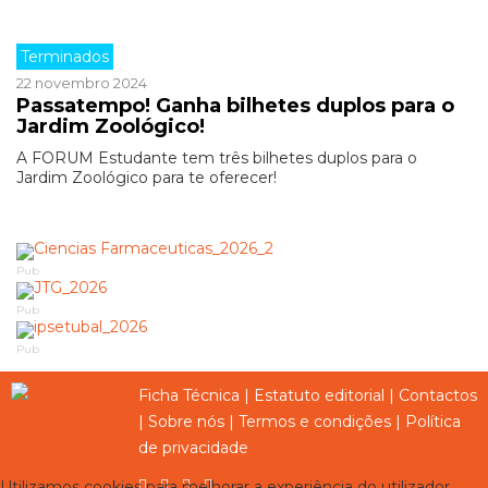
Terminados
22 novembro 2024
Passatempo! Ganha bilhetes duplos para o
Jardim Zoológico!
A FORUM Estudante tem três bilhetes duplos para o
Jardim Zoológico para te oferecer!
Pub
Pub
Pub
Ficha Técnica
|
Estatuto editorial
|
Contactos
|
Sobre nós
|
Termos e condições
|
Política
de privacidade
Utilizamos cookies para melhorar a experiência do utilizador,