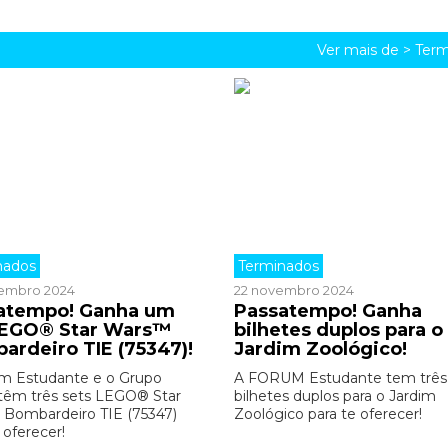
Ver mais de >
Term
nados
Terminados
embro 2024
22 novembro 2024
atempo! Ganha um
Passatempo! Ganha
LEGO® Star Wars™
bilhetes duplos para o
ardeiro TIE (75347)!
Jardim Zoológico!
m Estudante e o Grupo
A FORUM Estudante tem três
êm três sets LEGO® Star
bilhetes duplos para o Jardim
Bombardeiro TIE (75347)
Zoológico para te oferecer!
 oferecer!