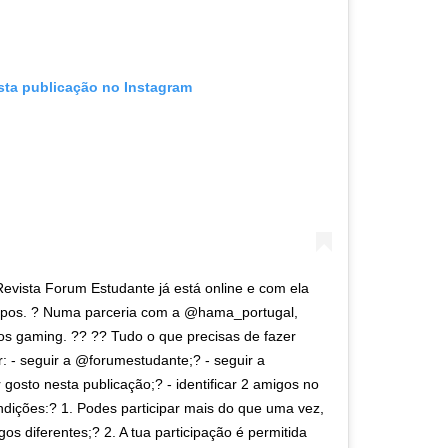
sta publicação no Instagram
evista Forum Estudante já está online e com ela
pos. ? Numa parceria com a @hama_portugal,
os gaming. ?? ?? Tudo o que precisas de fazer
r: - seguir a @forumestudante;? - seguir a
gosto nesta publicação;? - identificar 2 amigos no
ições:? 1. Podes participar mais do que uma vez,
os diferentes;? 2. A tua participação é permitida