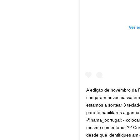
Ver e
A edição de novembro da R
chegaram novos passatem
estamos a sortear 3 teclad
para te habilitares a ganha
@hama_portugal; - colocar 
mesmo comentário. ?? Cond
desde que identifiques amig