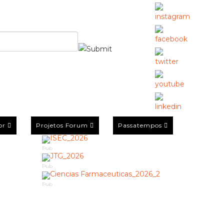
or
Projetos Forum
Passatempos
Pub
Pub
Pub