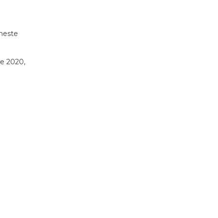
 neste
de 2020,