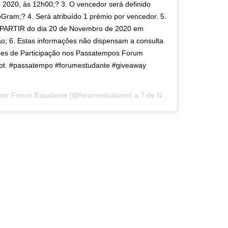
 2020, às 12h00;? 3. O vencedor será definido
oGram;? 4. Será atribuído 1 prémio por vencedor. 5.
 PARTIR do dia 20 de Novembro de 2020 em
ão; 6. Estas informações não dispensam a consulta
es de Participação nos Passatempos Forum
pt. #passatempo #forumestudante #giveaway
 por
Forum Estudante
(@forumestudante) a
7 de Nov, 2020 às 11:20 PST