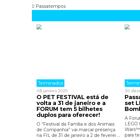
Passatempos
Terminados
Termi
08 janeiro 2025
30 dez
O PET FESTIVAL está de
Pass
volta a 31 de janeiro e a
set 
FORUM tem 5 bilhetes
Bomb
duplos para oferecer!
A Foru
LEGO t
O “Festival da Família e dos Animais
Wars™ 
de Companhia” vai marcar presença
para te
na FIL de 31 de janeiro a 2 de feverei ...