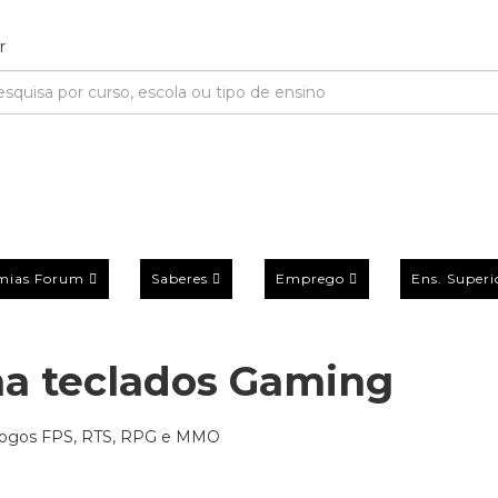
mias Forum
Saberes
Emprego
Ens. Superi
a teclados Gaming
s jogos FPS, RTS, RPG e MMO