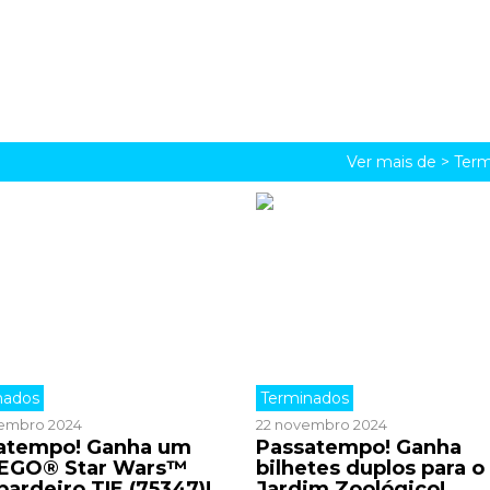
Ver mais de >
Term
nados
Terminados
embro 2024
22 novembro 2024
atempo! Ganha um
Passatempo! Ganha
LEGO® Star Wars™
bilhetes duplos para o
ardeiro TIE (75347)!
Jardim Zoológico!