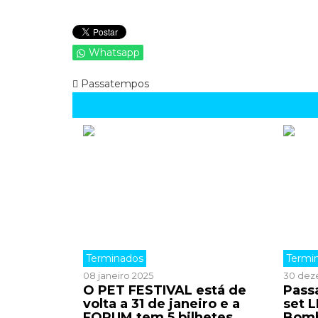
Whatsapp
Passatempos
Terminados
Termi
08 janeiro 2025
30 dez
O PET FESTIVAL está de
Pass
volta a 31 de janeiro e a
set 
FORUM tem 5 bilhetes
Bomb