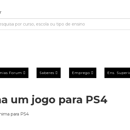
mias Forum
Saberes
Emprego
Ens. Superi
a um jogo para PS4
shima para PS4