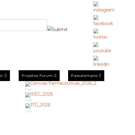
or
Projetos Forum
Passatempos
Pub
Pub
Pub