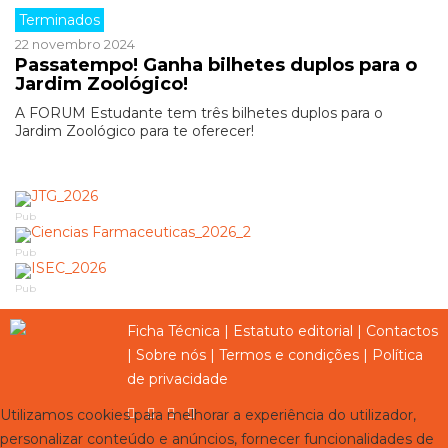
Terminados
22 novembro 2024
Passatempo! Ganha bilhetes duplos para o
Jardim Zoológico!
A FORUM Estudante tem três bilhetes duplos para o
Jardim Zoológico para te oferecer!
Pub
Pub
Pub
Ficha Técnica
|
Estatuto editorial
|
Contactos
|
Sobre nós
|
Termos e condições
|
Política
de privacidade
Utilizamos cookies para melhorar a experiência do utilizador,
personalizar conteúdo e anúncios, fornecer funcionalidades de