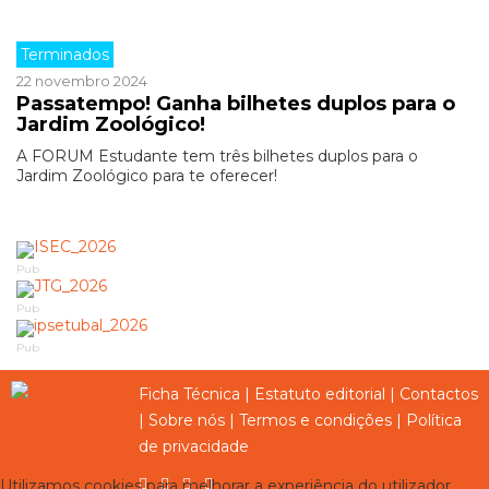
Terminados
22 novembro 2024
Passatempo! Ganha bilhetes duplos para o
Jardim Zoológico!
A FORUM Estudante tem três bilhetes duplos para o
Jardim Zoológico para te oferecer!
Pub
Pub
Pub
Ficha Técnica
|
Estatuto editorial
|
Contactos
|
Sobre nós
|
Termos e condições
|
Política
de privacidade
Utilizamos cookies para melhorar a experiência do utilizador,