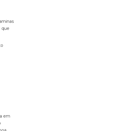
taminas
l que
to
da em
o
boa,