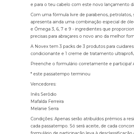
e para o teu cabelo com este novo lançamento d
Com uma fórmula livre de parabenos, petrolatos, si
apresenta ainda uma combinação especial de óleos
e Ómega 3, 6, 7 e 9 - ingredientes que proporcion
precisas para abraçares o novo ano da melhor for
A Novex tem 3 packs de 3 produtos para cuidares
condicionante e 1 creme de tratamento ultraprof
Preenche o formulário corretamente e participa!
* este passatempo terminou
Vencedores:
Inês Serôdio
Mafalda Ferreira
Melanie Serra
Condições: Apenas serão atribuídos prémios a 
cada passatempo. Só será aceite, de cada concor
formulário de participação leva à desclassificaçã