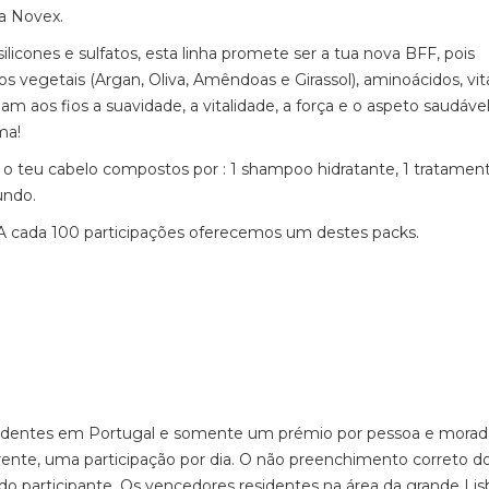
a Novex.
licones e sulfatos, esta linha promete ser a tua nova BFF, pois
 vegetais (Argan, Oliva, Amêndoas e Girassol), aminoácidos, vi
am aos fios a suavidade, a vitalidade, a força e o aspeto saudáve
ma!
 o teu cabelo compostos por : 1 shampoo hidratante, 1 tratamen
undo.
 A cada 100 participações oferecemos um destes packs.
residentes em Portugal e somente um prémio por pessoa e mora
rente, uma participação por dia. O não preenchimento correto d
o do participante. Os vencedores residentes na área da grande Lis