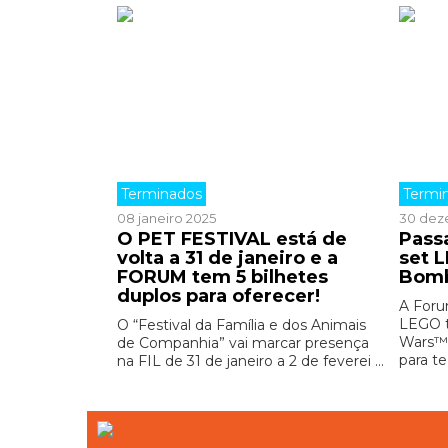
Terminados
Termi
08 janeiro 2025
30 dez
O PET FESTIVAL está de
Pass
volta a 31 de janeiro e a
set 
FORUM tem 5 bilhetes
Bomb
duplos para oferecer!
A Foru
LEGO t
O “Festival da Família e dos Animais
Wars™ 
de Companhia” vai marcar presença
para te
na FIL de 31 de janeiro a 2 de feverei ...