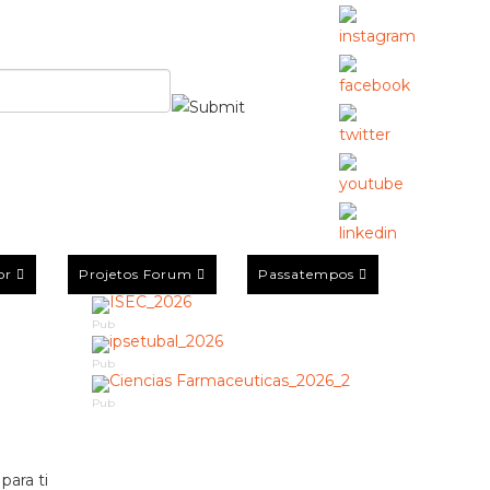
or
Projetos Forum
Passatempos
Pub
Pub
Pub
para ti