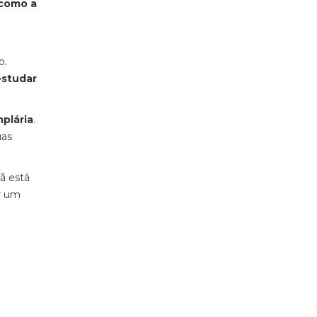
 como a
o.
estudar
plária
.
uas
ã está
er um