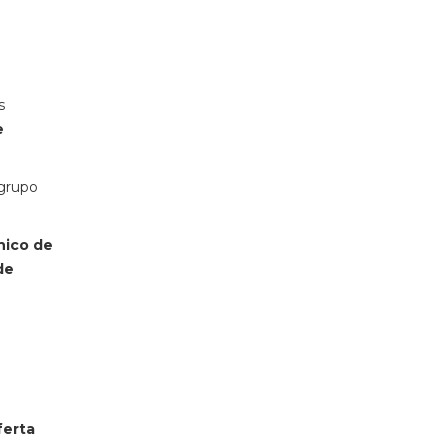
s
e
 grupo
nico de
de
ferta