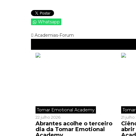
Whatsapp
Academias-Forum
Tomar Emotional Academy
Tomar
22 julho 2026
21 julh
Abrantes acolhe o terceiro
Ciên
dia da Tomar Emotional
abri
Academy
Aca