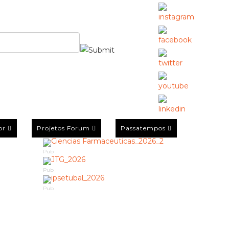
or
Projetos Forum
Passatempos
Pub
Pub
Pub