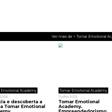
Ver mais de >
Tomar Emotional A
 Emotional Academy
Tomar Emotional Academy
o 2026
11 julho 2025
cia e descoberta a
Tomar Emotional
r a Tomar Emotional
Academy.
demy
Empreendedorismo,