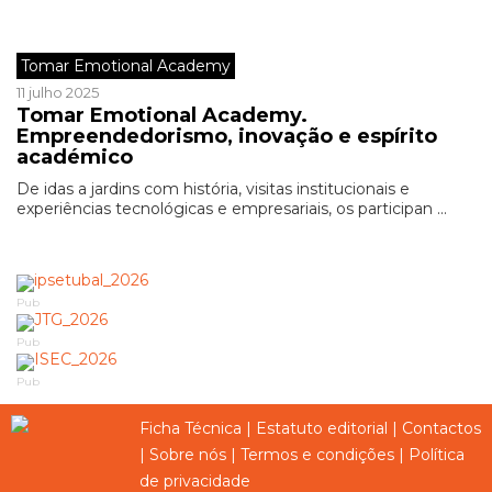
Tomar Emotional Academy
11 julho 2025
Tomar Emotional Academy.
Empreendedorismo, inovação e espírito
académico
De idas a jardins com história, visitas institucionais e
experiências tecnológicas e empresariais, os participan ...
Pub
Pub
Pub
Ficha Técnica
|
Estatuto editorial
|
Contactos
|
Sobre nós
|
Termos e condições
|
Política
de privacidade