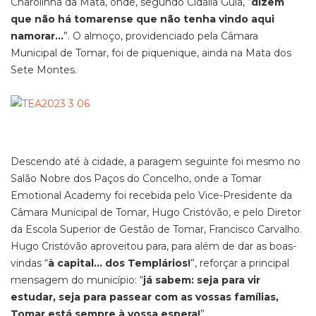
Charolinha da Mata, onde, segundo Cidália Guia, “
dizem
que não há tomarense que não tenha vindo aqui
namorar…
”. O almoço, providenciado pela Câmara
Municipal de Tomar, foi de piquenique, ainda na Mata dos
Sete Montes.
Descendo até à cidade, a paragem seguinte foi mesmo no
Salão Nobre dos Paços do Concelho, onde a Tomar
Emotional Academy foi recebida pelo Vice-Presidente da
Câmara Municipal de Tomar, Hugo Cristóvão, e pelo Diretor
da Escola Superior de Gestão de Tomar, Francisco Carvalho.
Hugo Cristóvão aproveitou para, para além de dar as boas-
vindas “
à capital… dos Templários!
”, reforçar a principal
mensagem do município: “
já sabem: seja para vir
estudar, seja para passear com as vossas famílias,
Tomar está sempre à vossa espera!
”.