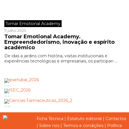
Tomar Emotional Academy
11 julho 2025
Tomar Emotional Academy.
Empreendedorismo, inovação e espírito
académico
De idas a jardins com história, visitas institucionais e
experiências tecnológicas e empresariais, os participan ...
Pub
Pub
Pub
Ficha Técnica
|
Estatuto editorial
|
Contactos
|
Sobre nós
|
Termos e condições
|
Política