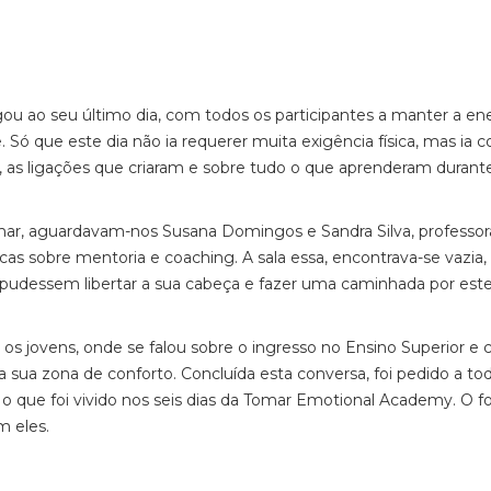
 ao seu último dia, com todos os participantes a manter a en
ó que este dia não ia requerer muita exigência física, mas ia c
r, as ligações que criaram e sobre tudo o que aprenderam durant
ar, aguardavam-nos Susana Domingos e Sandra Silva, professor
as sobre mentoria e coaching. A sala essa, encontrava-se vazia,
s pudessem libertar a sua cabeça e fazer uma caminhada por este
s jovens, onde se falou sobre o ingresso no Ensino Superior e
 sua zona de conforto. Concluída esta conversa, foi pedido a to
o que foi vivido nos seis dias da Tomar Emotional Academy. O f
 eles.