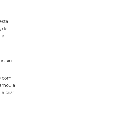
esta
, de
 a
ncluiu
es com
hamou a
e criar