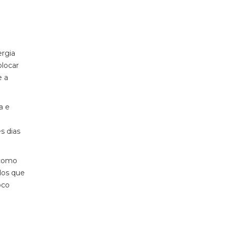
ergia
olocar
e a
a e
s dias
 como
dos que
oco