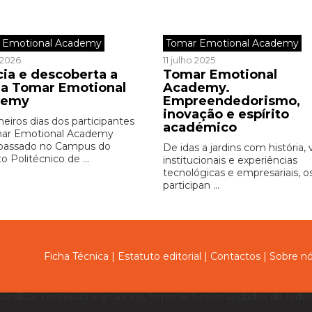
 Emotional Academy
Tomar Emotional Academy
o 2026
11 julho 2025
cia e descoberta a
Tomar Emotional
r a Tomar Emotional
Academy.
demy
Empreendedorismo,
inovação e espírito
eiros dias dos participantes
académico
mar Emotional Academy
passado no Campus do
De idas a jardins com história, v
to Politécnico de ...
institucionais e experiências
tecnológicas e empresariais, o
participan ...
Ficha Técnica
|
Estatuto editorial
|
Contactos
|
Sobre n
sonalizar conteúdo e anúncios, fornecer funcionalidades de redes 