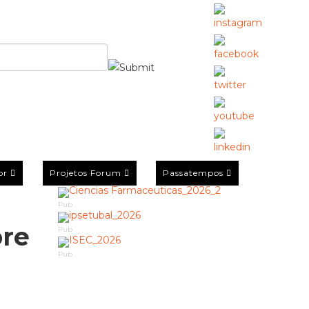
or
Projetos Forum
Passatempos
Pub
bre
Pub
Pub