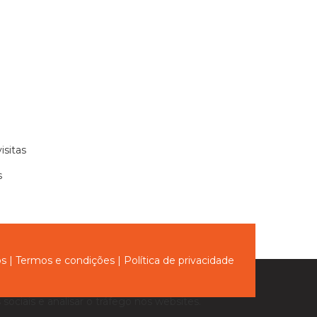
isitas
s
ós
|
Termos e condições
|
Política de privacidade
sociais e analisar o tráfego nos websites.