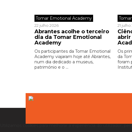
Tomar Emotional Academy
Tomar
22 julho 2026
21 julh
Abrantes acolhe o terceiro
Ciên
dia da Tomar Emotional
abri
Academy
Aca
Os participantes da Tomar Emotional
Os prim
Academy viajaram hoje até Abrantes,
da To
num dia dedicado a museus,
foram 
património e o ...
Institu
Utilizamos cookies para melhorar a experiência do utilizador, per