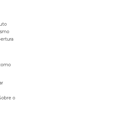
ruto
mesmo
ertura
 como
ar
Sobre o