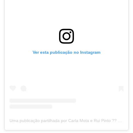
Ver esta publicação no Instagram
Uma publicação partilhada por Carla Mota e Rui Pinto ?? Dicas de Viagem (@viajar_entre_viagens)