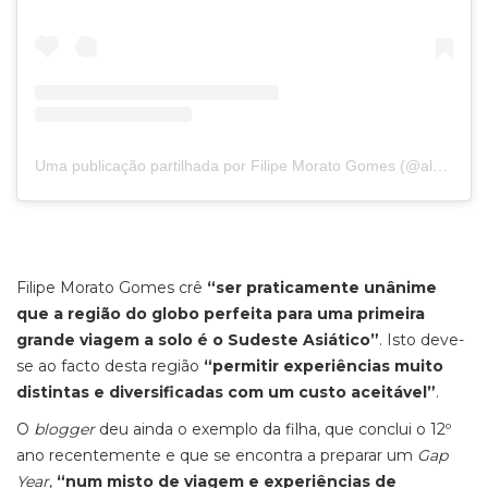
Uma publicação partilhada por Filipe Morato Gomes (@almadeviajante_oficial)
Filipe Morato Gomes crê
“ser praticamente unânime
que a região do globo perfeita para uma primeira
grande viagem a solo é o Sudeste Asiático”
. Isto deve-
se ao facto desta região
“permitir experiências muito
distintas e diversificadas com um custo aceitável”
.
O
blogger
deu ainda o exemplo da filha, que conclui o 12º
ano recentemente e que se encontra a preparar um
Gap
Year
,
“num misto de viagem e experiências de