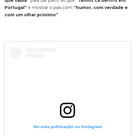
que sabia”
para dar palco ao que
“temos cá dentro em
Portugal”
e mostrar o país com
“humor, com verdade e
com um olhar
próximo”
.
Ver esta publicação no Instagram