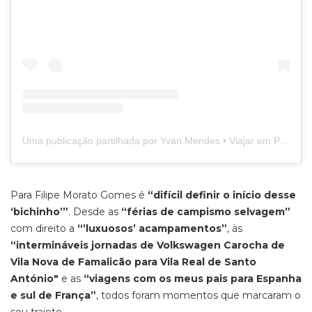
Uma publicação partilhada por Yvan Mendes • Viajar em Portugal (@viajar_emportugal)
Para Filipe Morato Gomes é
“difícil definir o início desse
‘bichinho’”
. Desde as
“férias de campismo selvagem”
com direito a
“’luxuosos’ acampamentos”
, às
“intermináveis jornadas de Volkswagen Carocha de
Vila Nova de Famalicão para Vila Real de Santo
António"
e as
“viagens com os meus pais para Espanha
e sul de França”
, todos foram momentos que marcaram o