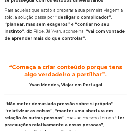
se prosseguir com os estudos universitários”
.
Para aqueles que estão a preparar a sua primeira viagem a
solo, a solução passa por
“desligar o complicador”
,
“planear, mas sem exageros”
e
“confiar no seu
instinto”
, diz Filipe. Já Yvan, aconselha:
“vai com vontade
de aprender mais do que controlar”
.
“Começa a criar conteúdo porque tens
algo verdadeiro a partilhar”
.
Yvan Mendes, Viajar em Portugal
“Não meter demasiada pressão sobre si próprio”
,
“relativizar as coisas”
,
“manter uma abertura em
relação às outras pessoas”
, mas ao mesmo tempo
“ter
precauções relativamente a essas pessoas”
,