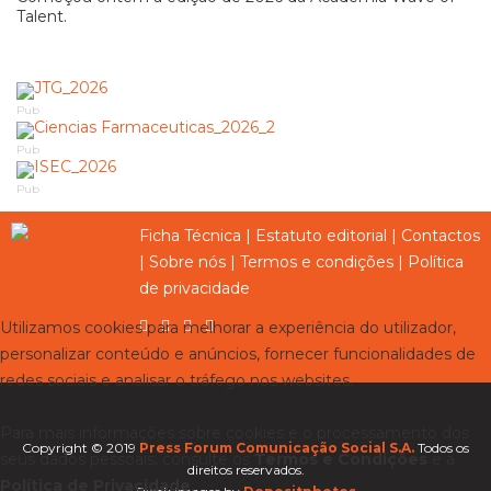
Talent.
Pub
Pub
Pub
Ficha Técnica
|
Estatuto editorial
|
Contactos
|
Sobre nós
|
Termos e condições
|
Política
de privacidade
Utilizamos cookies para melhorar a experiência do utilizador,
personalizar conteúdo e anúncios, fornecer funcionalidades de
redes sociais e analisar o tráfego nos websites.
Para mais informações sobre cookies e o processamento dos
Copyright © 2019
Press Forum Comunicação Social S.A.
Todos os
seus dados pessoais, consulte os
Termos e Condições
e a
direitos reservados.
Política de Privacidade
.