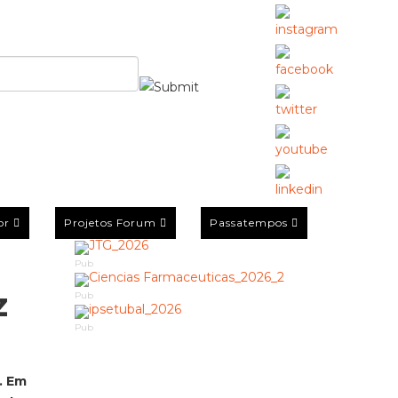
or
Projetos Forum
Passatempos
Pub
z
Pub
Pub
. Em