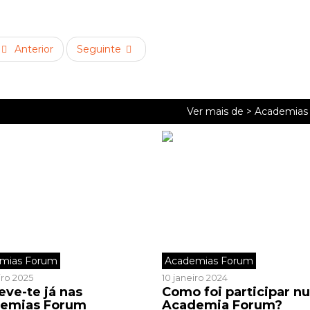
Anterior
Seguinte
Ver mais de >
Academias
mias Forum
Academias Forum
iro 2025
10 janeiro 2024
eve-te já nas
Como foi participar n
emias Forum
Academia Forum?