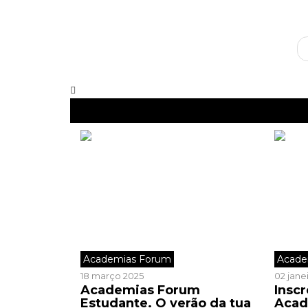
Academias Forum
Acade
18 março 2025
02 jane
Academias Forum
Inscr
Estudante. O verão da tua
Acad