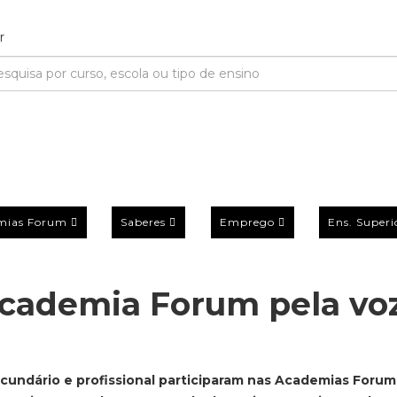
mias Forum
Saberes
Emprego
Ens. Superi
Academia Forum pela vo
ecundário e profissional participaram nas Academias Forum