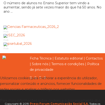
O número de alunos no Ensino Superior tem vindo a
aumentar, sendo já sete vezes maior do que há 50 anos. No
ano ...
Pub
Pub
Pub
Ficha Técnica
|
Estatuto editorial
|
Contactos
|
Sobre nós
|
Termos e condições
|
Política
de privacidade
Utilizamos cookies para melhorar a experiência do utilizador,
personalizar conteúdo e anúncios, fornecer funcionalidades de
redes sociais e analisar o tráfego nos websites.
Para mais informações sobre cookies e o processamento dos
Copyright © 2019
Press Forum Comunicação Social S.A.
Todos os