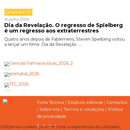
Cinema e TV
16 junho 2026
Dia da Revelação. O regresso de Spielberg
é um regresso aos extraterrestres
Quatro anos depois de Fablemens, Steven Spielberg voltou
a lançar um filme. Dia da Revelação ...
Pub
Pub
Pub
Ficha Técnica
|
Estatuto editorial
|
Contactos
|
Sobre nós
|
Termos e condições
|
Política
de privacidade
Utilizamos cookies para melhorar a experiência do utilizador,