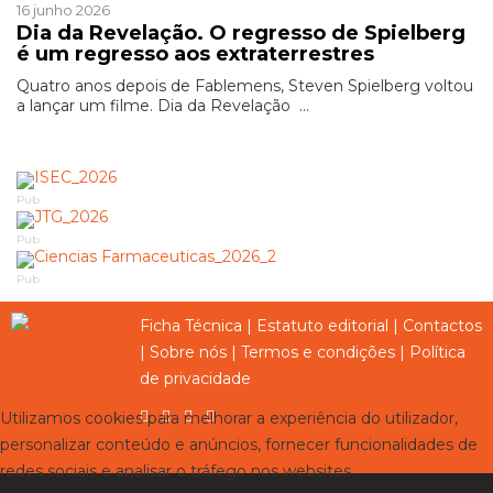
16 junho 2026
Dia da Revelação. O regresso de Spielberg
é um regresso aos extraterrestres
Quatro anos depois de Fablemens, Steven Spielberg voltou
a lançar um filme. Dia da Revelação ...
Pub
Pub
Pub
Ficha Técnica
|
Estatuto editorial
|
Contactos
|
Sobre nós
|
Termos e condições
|
Política
de privacidade
Utilizamos cookies para melhorar a experiência do utilizador,
personalizar conteúdo e anúncios, fornecer funcionalidades de
redes sociais e analisar o tráfego nos websites.