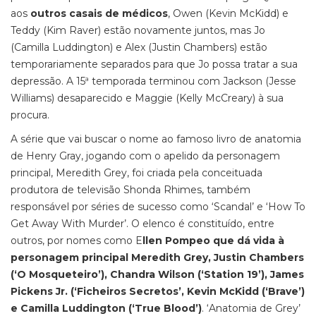
aos
outros casais de médicos
, Owen (Kevin McKidd) e
Teddy (Kim Raver) estão novamente juntos, mas Jo
(Camilla Luddington) e Alex (Justin Chambers) estão
temporariamente separados para que Jo possa tratar a sua
depressão. A 15ª temporada terminou com Jackson (Jesse
Williams) desaparecido e Maggie (Kelly McCreary) à sua
procura.
A série que vai buscar o nome ao famoso livro de anatomia
de Henry Gray, jogando com o apelido da personagem
principal, Meredith Grey, foi criada pela conceituada
produtora de televisão Shonda Rhimes, também
responsável por séries de sucesso como ‘Scandal’ e ‘How To
Get Away With Murder’. O elenco é constituído, entre
outros, por nomes como E
llen Pompeo que dá vida à
personagem principal Meredith Grey, Justin Chambers
(‘O Mosqueteiro’), Chandra Wilson (‘Station 19’), James
Pickens Jr. (‘Ficheiros Secretos’, Kevin McKidd (‘Brave’)
e Camilla Luddington (‘True Blood’)
. ‘Anatomia de Grey’