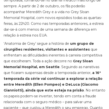
temporada, tornando-se no drama médico mais longo de
sempre. A partir de 2 de outubro, os fãs poderão
acompanhar Meredith Grey e a vida no Grey Sloan
Memorial Hospital, com novos episódios todas as quartas-
feiras, às 22h20. Como nas temporadas anteriores, a estreia
dar-se-á com menos de uma semana de diferença em
relação à estreia nos EUA.
‘Anatomia de Grey’ segue a história de
um grupo de
cirurgiões residentes, visitantes e assistentes
que
enfrentam as dificuldades inerentes à carreira competitiva
que escolheram. Toda a ação decorre no
Grey Sloan
Memorial Hospital, em Seattle
. Seguindo as narrativas
que ficaram suspensas desde a temporada anterior,
a 16ª
temporada da série vai continuar a explorar a relação
entre Meredith (Ellen Pompeo) e DeLuca (Giacomo
Gianniotti), ainda que este esteja na prisão
. No entanto
os papeis podem-se inverter, tendo em conta a fraude
relacionada com o seguro médico – para salvar uma
paciente – que custou a Meredith o seu emprego. Quanto