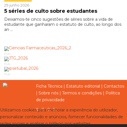
29 junho 2026
5 séries de culto sobre estudantes
Deixamos-te cinco sugestões de séries sobre a vida de
estudante que ganharam o estatuto de culto, ao longo dos
an ...
Pub
Pub
Pub
Ficha Técnica
|
Estatuto editorial
|
Contactos
|
Sobre nós
|
Termos e condições
|
Política
de privacidade
Utilizamos cookies para melhorar a experiência do utilizador,
personalizar conteúdo e anúncios, fornecer funcionalidades de
redes sociais e analisar o tráfego nos websites.