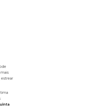
pode
 mais
 estrear
ltima
s
quinta