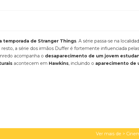
ra temporada de
Stranger Things
.
A série passa-se na localida
 resto, a série dos irmãos Duffer é fortemente influenciada pela
 enredo acompanha o
desaparecimento de um jovem estuda
turais
acontecem em
Hawkins
, incluindo o
aparecimento de
Ver mais de >
Cinem