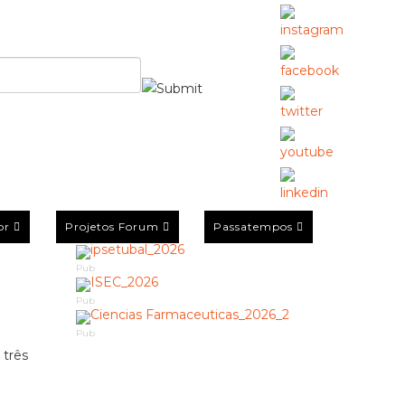
or
Projetos Forum
Passatempos
Pub
Pub
Pub
 três