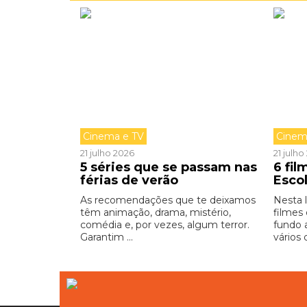
Cinema e TV
Cinem
21 julho 2026
21 julh
5 séries que se passam nas
6 fi
férias de verão
Esco
As recomendações que te deixamos
Nesta 
têm animação, drama, mistério,
filmes
comédia e, por vezes, algum terror.
fundo 
Garantim ...
vários 