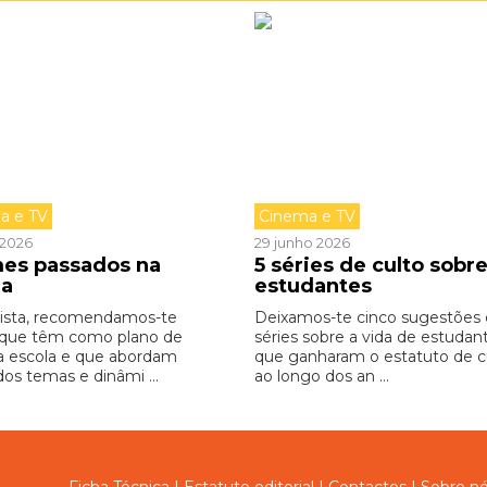
a e TV
Cinema e TV
o 2026
29 junho 2026
lmes passados na
5 séries de culto sobr
la
estudantes
lista, recomendamos-te
Deixamos-te cinco sugestões
 que têm como plano de
séries sobre a vida de estudan
a escola e que abordam
que ganharam o estatuto de cu
dos temas e dinâmi ...
ao longo dos an ...