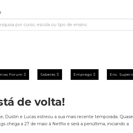
mias Forum
Saberes
Emprego
Ens. Superi
tá de volta!
ike, Dustin e Lucas estreou a sua mais recente temporada. Quase
s chega a 27 de maio à Netflix e será a penúltima, iniciando a