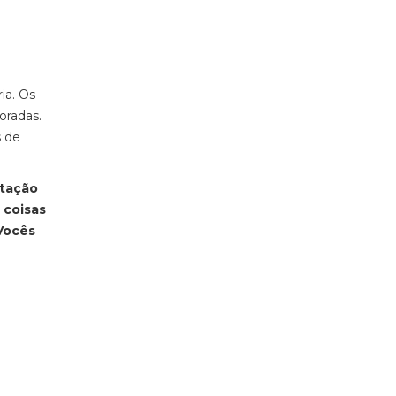
ia. Os
oradas.
s de
ptação
 coisas
Vocês