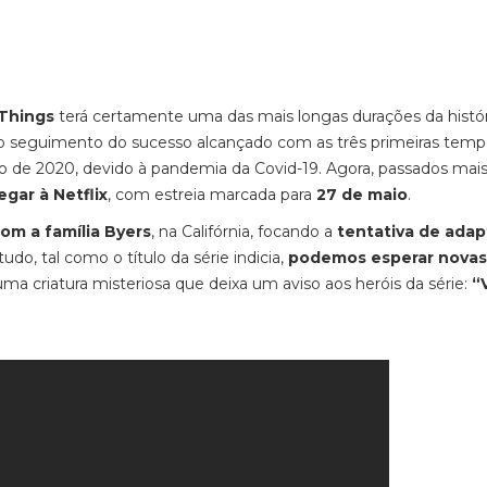
 Things
terá certamente uma das mais longas durações da histór
o seguimento do sucesso alcançado com as três primeiras temp
 de 2020, devido à pandemia da Covid-19. Agora, passados mai
egar à Netflix
, com estreia marcada para
27 de maio
.
com a família Byers
, na Califórnia, focando a
tentativa de ada
o, tal como o título da série indicia,
podemos esperar novas
 criatura misteriosa que deixa um aviso aos heróis da série:
“