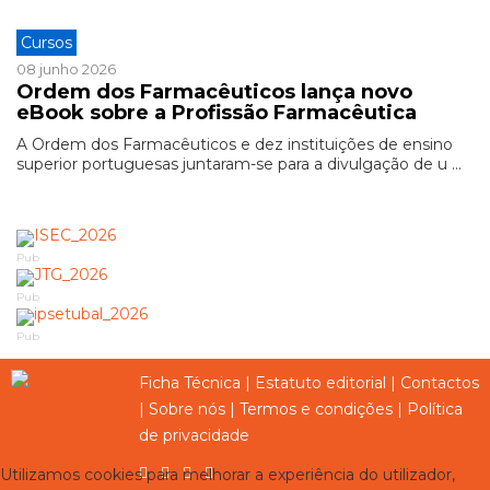
Cursos
08 junho 2026
Ordem dos Farmacêuticos lança novo
eBook sobre a Profissão Farmacêutica
A Ordem dos Farmacêuticos e dez instituições de ensino
superior portuguesas juntaram-se para a divulgação de u ...
Pub
Pub
Pub
Ficha Técnica
|
Estatuto editorial
|
Contactos
|
Sobre nós
|
Termos e condições
|
Política
de privacidade
Utilizamos cookies para melhorar a experiência do utilizador,