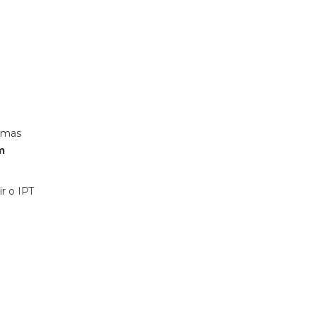
gumas
m
r o IPT