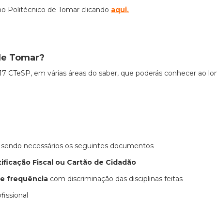
 no Politécnico de Tomar clicando
aqui
.
de
Tomar
?
i 17 CTeSP, em várias áreas do saber, que poderás conhecer ao l
, sendo necessários os seguintes documentos
tificação Fiscal ou Cartão de Cidadão
de frequência
com discriminação das disciplinas feitas
issional