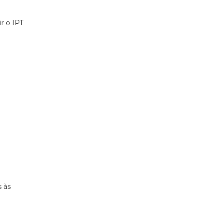
r o IPT
s às