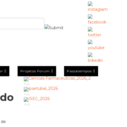
or
Projetos Forum
Passatempos
Pub
 do
Pub
Pub
 de