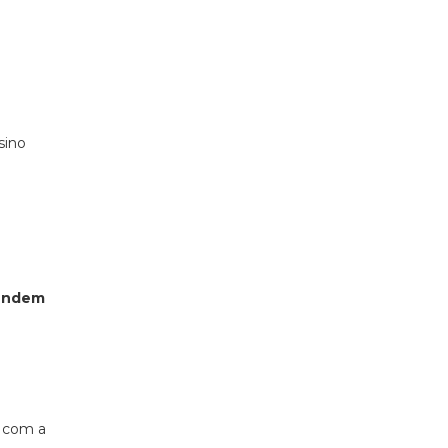
sino
pendem
, com a