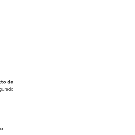
xto de
egurado
ão