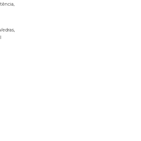
tência,
Vedras,
l