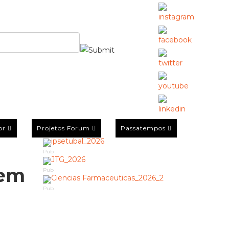
or
Projetos Forum
Passatempos
Pub
 em
Pub
Pub