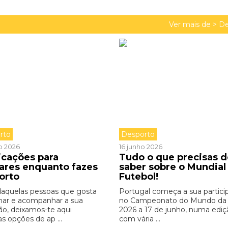
Ver mais de >
De
rto
Desporto
o 2026
16 junho 2026
icações para
Tudo o que precisas d
zares enquanto fazes
saber sobre o Mundial
orto
Futebol!
daquelas pessoas que gosta
Portugal começa a sua partici
inar e acompanhar a sua
no Campeonato do Mundo da
ão, deixamos-te aqui
2026 a 17 de junho, numa ediç
s opções de ap ...
com vária ...