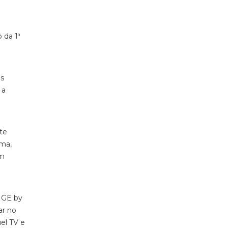
 da 1ª
as
 a
te
ema,
em
NGE by
ar no
el TV e