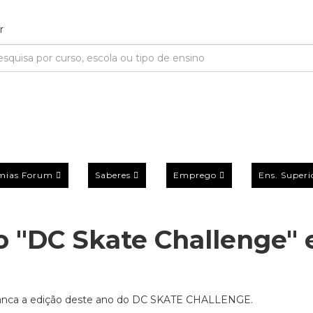
mias Forum
Saberes
Emprego
Ens. Superi
do "DC Skate Challenge"
arranca a edição deste ano do DC SKATE CHALLENGE.