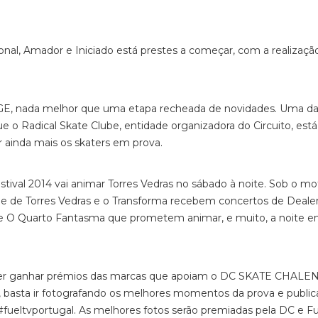
al, Amador e Iniciado está prestes a começar, com a realização
GE, nada melhor que uma etapa recheada de novidades. Uma d
o Radical Skate Clube, entidade organizadora do Circuito, está
r ainda mais os skaters em prova.
stival 2014 vai animar Torres Vedras no sábado à noite. Sob o mo
Cine de Torres Vedras e o Transforma recebem concertos de Deal
ay e O Quarto Fantasma que prometem animar, e muito, a noite 
oder ganhar prémios das marcas que apoiam o DC SKATE CHALE
, basta ir fotografando os melhores momentos da prova e public
ueltvportugal. As melhores fotos serão premiadas pela DC e Fu