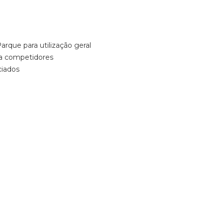
arque para utilização geral
s a competidores
ciados