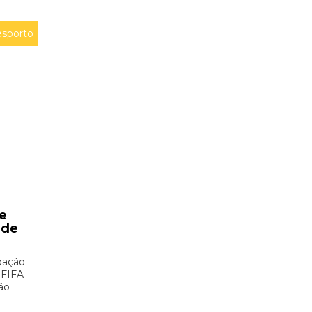
sporto
e
 de
pação
 FIFA
ão