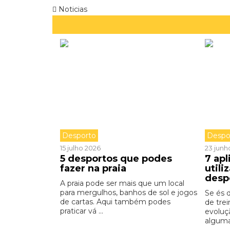
Noticias
Desporto
Despo
15 julho 2026
23 junh
5 desportos que podes
7 apl
fazer na praia
utili
desp
A praia pode ser mais que um local
para mergulhos, banhos de sol e jogos
Se és 
de cartas. Aqui também podes
de tre
praticar vá ...
evoluç
alguma