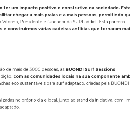
m ter um impacto positivo e construtivo na sociedade. Est
litar chegar a mais praias e a mais pessoas, permitindo q
o Vitorino, Presidente e fundador da SURFaddict. Esta parceria
 e construirmos várias cadeiras anfíbias que tornaram ma
ação de mais de 3000 pessoas, as
BUONDI Surf Sessions
edição,
com as comunidades locais na sua componente amb
anchas eco sustentáveis para surf adaptado, criadas pela BUOND
lizadas no próprio dia e local, junto ao stand da iniciativa, com li
f adaptado.