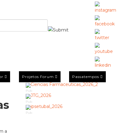
or
Projetos Forum
Passatempos
Pub
as
Pub
Pub
om a