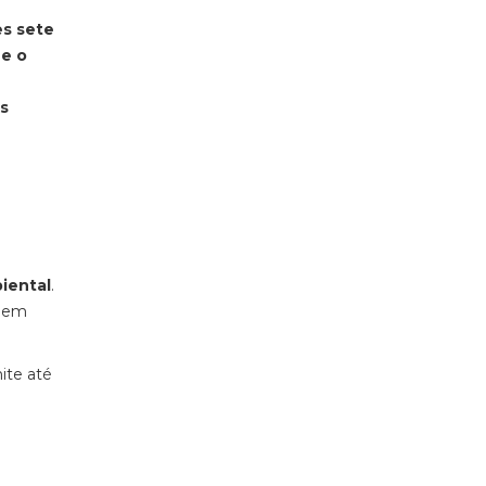
es sete
ue o
is
iental
.
I em
mite até