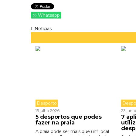
Whatsapp
Noticias
Desporto
Despo
15 julho 2026
23 junh
5 desportos que podes
7 apl
fazer na praia
utili
desp
A praia pode ser mais que um local