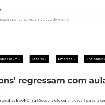
mias Forum
Saberes
Emprego
Ens. Superi
ions' regressam com aul
o
m geral, as BUONDI Surf Sessions dão continuidade à parceria c