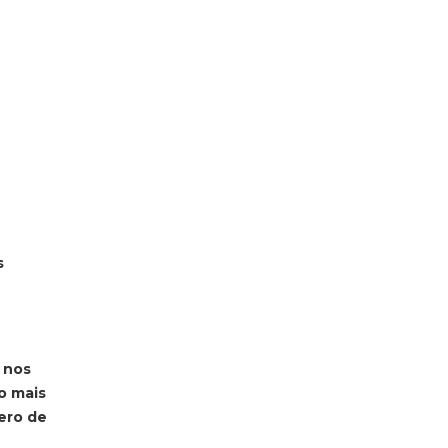
s
 nos
o mais
ero de