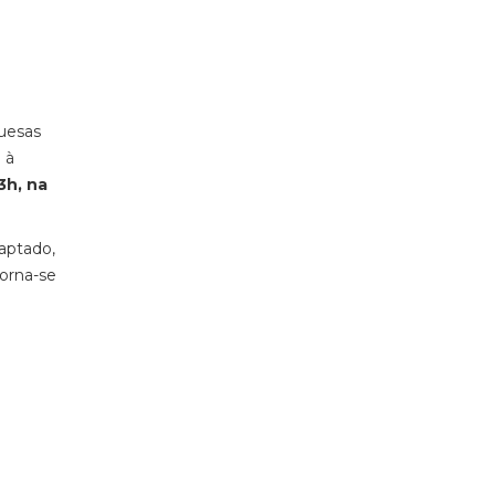
guesas
 à
3h, na
daptado,
torna-se