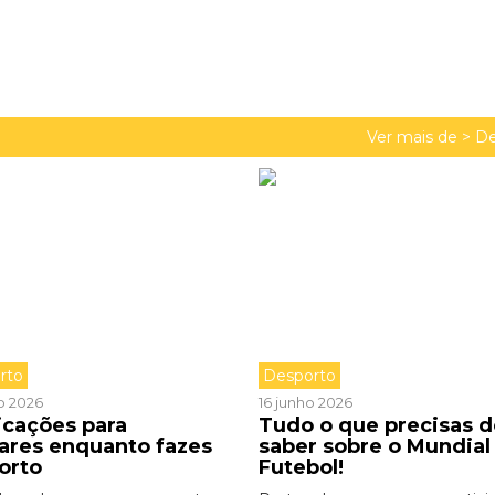
Ver mais de >
De
rto
Desporto
o 2026
16 junho 2026
icações para
Tudo o que precisas d
zares enquanto fazes
saber sobre o Mundial
orto
Futebol!