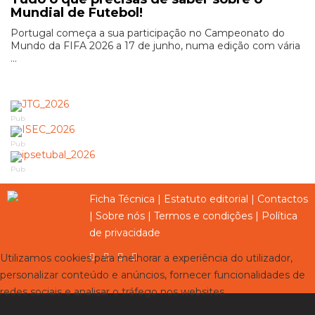
Mundial de Futebol!
Portugal começa a sua participação no Campeonato do
Mundo da FIFA 2026 a 17 de junho, numa edição com vária
...
Pub
Pub
Pub
Ficha Técnica
|
Estatuto editorial
|
Contactos
|
Sobre nós
|
Termos e condições
|
Política
de privacidade
Utilizamos cookies para melhorar a experiência do utilizador,
personalizar conteúdo e anúncios, fornecer funcionalidades de
redes sociais e analisar o tráfego nos websites.