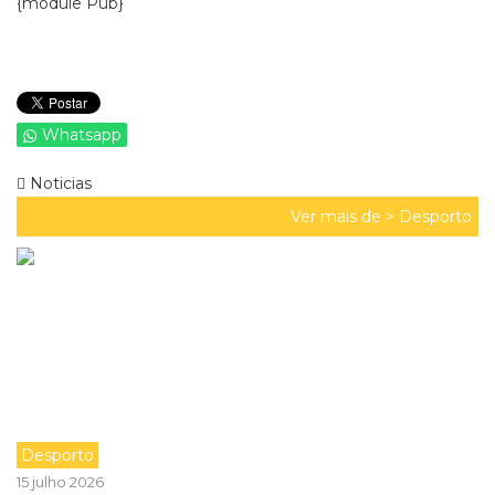
{module Pub}
Whatsapp
Noticias
Ver mais de >
Desporto
Desporto
15 julho 2026