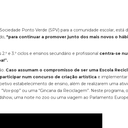
 Sociedade Ponto Verde (SPV) para a comunidade escolar, está 
ado,
"para continuar a promover junto dos mais novos o háb
2.º e 3.º ciclos e ensinos secundário e profissional
centra-se n
a!”.
ão.
Caso assumam o compromisso de ser uma Escola Recicl
 participar num concurso de criação artística
e implementa
petivo estabelecimento de ensino, além de realizarem uma ativ
“Vox-pop” ou uma “Gincana da Reciclagem”. Neste programa, 
adshow, uma noite no zoo ou uma viagem ao Parlamento Europe