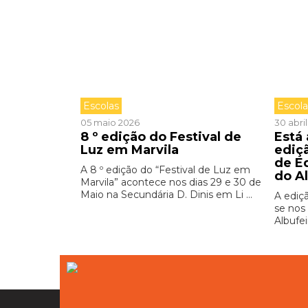
Escolas
Escol
05 maio 2026
30 abri
8 º edição do Festival de
Está
Luz em Marvila
ediç
de E
A 8 º edição do “Festival de Luz em
do A
Marvila” acontece nos dias 29 e 30 de
Maio na Secundária D. Dinis em Li ...
A ediç
se nos 
Albufei