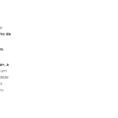
de
ito de
um
a+, a
r um
idade
os
u.