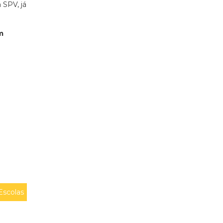
 SPV, já
m
Escolas