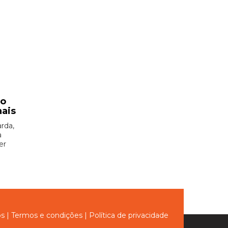
ão
nais
rda,
à
er
ós
|
Termos e condições
|
Política de privacidade