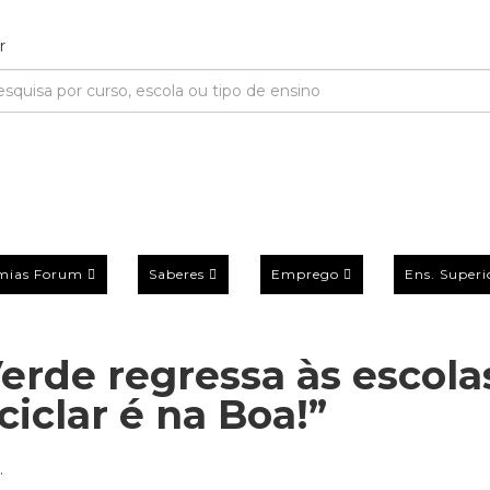
mias Forum
Saberes
Emprego
Ens. Superi
rde regressa às escola
iclar é na Boa!”
.