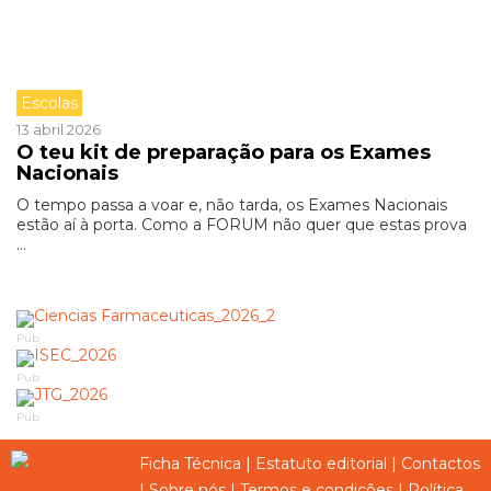
Escolas
13 abril 2026
O teu kit de preparação para os Exames
Nacionais
O tempo passa a voar e, não tarda, os Exames Nacionais
estão aí à porta. Como a FORUM não quer que estas prova
...
Pub
Pub
Pub
Ficha Técnica
|
Estatuto editorial
|
Contactos
|
Sobre nós
|
Termos e condições
|
Política