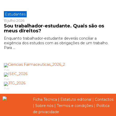
Estudantes
15 julho 2026
Sou trabalhador-estudante. Quais são os
meus direitos?
Enquanto trabalhador-estudante deverás conciliar a
exigência dos estudos com as obrigações de um trabalho.
Para ...
Pub
Pub
Pub
Ficha Técnica
|
Estatuto editorial
|
Contactos
|
Sobre nós
|
Termos e condições
|
Política
de privacidade