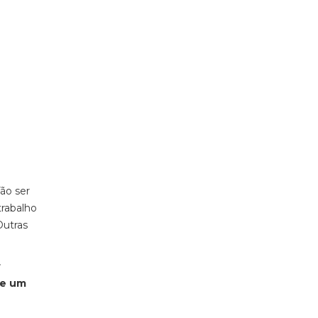
ão ser
trabalho
Outras
r
de um