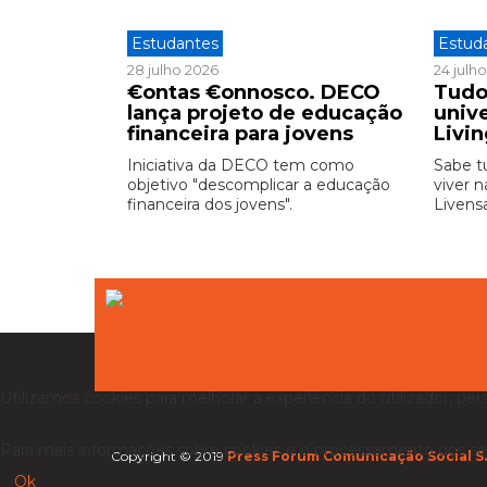
Estudantes
Estud
28 julho 2026
24 julh
€ontas €onnosco. DECO
Tudo
lança projeto de educação
unive
financeira para jovens
Livi
Iniciativa da DECO tem como
Sabe t
objetivo "descomplicar a educação
viver n
financeira dos jovens".
Livensa
Utilizamos cookies para melhorar a experiência do utilizador, per
Para mais informações sobre cookies e o processamento dos se
Copyright © 2019
Press Forum Comunicação Social S.
Ok