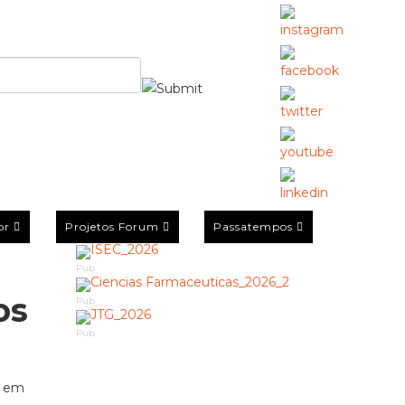
or
Projetos Forum
Passatempos
Pub
os
Pub
Pub
a em