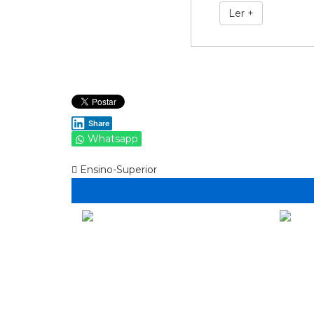
Ler +
Share
Whatsapp
Ensino-Superior