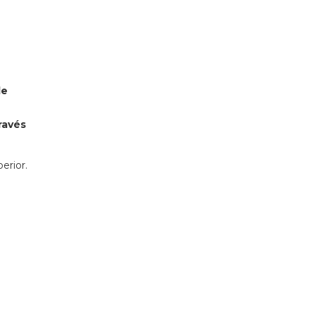
de
ravés
erior.