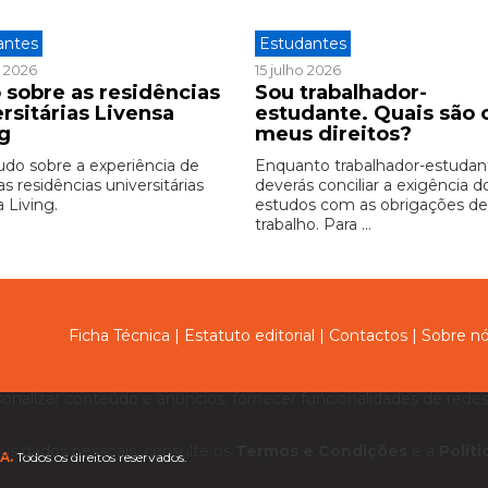
antes
Estudantes
o 2026
15 julho 2026
 sobre as residências
Sou trabalhador-
rsitárias Livensa
estudante. Quais são 
ng
meus direitos?
udo sobre a experiência de
Enquanto trabalhador-estudan
as residências universitárias
deverás conciliar a exigência d
 Living.
estudos com as obrigações d
trabalho. Para ...
Ficha Técnica
|
Estatuto editorial
|
Contactos
|
Sobre n
sonalizar conteúdo e anúncios, fornecer funcionalidades de redes 
us dados pessoais, consulte os
Termos e Condições
e a
Polít
A.
Todos os direitos reservados.