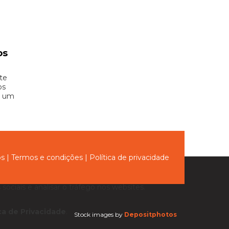
os
te
os
e um
ós
|
Termos e condições
|
Política de privacidade
sociais e analisar o tráfego nos websites.
ica de Privacidade
.
Stock images by
Depositphotos