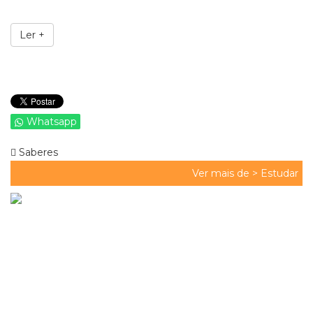
Ler +
Whatsapp
Saberes
Ver mais de >
Estudar