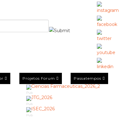
or
Projetos Forum
Passatempos
Pub
Pub
Pub