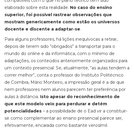
compatíveis com o que no plano teórico tem sido
elaborado sobre esta realidade.
No caso do ensino
superior, foi possível rastrear observações que
mostram genericamente como estão os universos
docente e discente a adaptar-se
.
Para alguns professores, há lições inequívocas a retirar,
depois de terem sido “obrigados” a transportar para o
mundo do
online
e da informática, com o mínimo de
adaptações, os conteúdos anteriormente organizados para
um contexto presencial. Se, atualmente, “as aulas tendem a
correr melhor”, conta o professor do Instituto Politécnico
de Coimbra,
Mário Monteiro,
a impressão geral é a de que
nem professores nem alunos parecem ter preferência por
aulas à distância.
Isto apesar do reconhecimento de
que este modelo veio para perdurar e detém
potencialidades
– a possibilidade de o Ead vir a constituir-
se como complementar ao ensino presencial parece ser,
efetivamente, encarada como bastante verosímil.