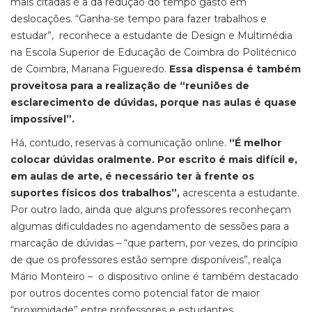
mais citadas é a da redução do tempo gasto em
deslocações. “Ganha-se tempo para fazer trabalhos e
estudar”, reconhece a estudante de Design e Multimédia
na Escola Superior de Educação de Coimbra do Politécnico
de Coimbra, Mariana Figueiredo.
Essa dispensa é também
proveitosa para a realização de “reuniões de
esclarecimento de dúvidas, porque nas aulas é quase
impossível”.
Há, contudo, reservas à comunicação
online.
“É melhor
colocar dúvidas oralmente. Por escrito é mais difícil e,
em aulas de arte, é necessário ter à frente os
suportes físicos dos trabalhos”,
acrescenta a estudante.
Por outro lado, ainda que alguns professores reconheçam
algumas dificuldades no agendamento de sessões para a
marcação de dúvidas – “que partem, por vezes, do princípio
de que os professores estão sempre disponíveis”, realça
Mário Monteiro – o dispositivo
online
é também destacado
por outros docentes como potencial fator de maior
“proximidade” entre professores e estudantes.