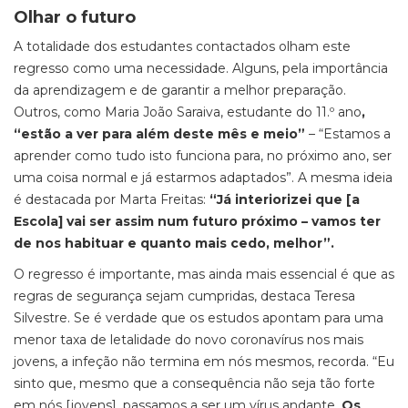
Olhar o futuro
A totalidade dos estudantes contactados olham este
regresso como uma necessidade. Alguns, pela importância
da aprendizagem e de garantir a melhor preparação.
Outros, como Maria João Saraiva, estudante do 11.º ano
,
“estão a ver para além deste mês e meio”
– “Estamos a
aprender como tudo isto funciona para, no próximo ano, ser
uma coisa normal e já estarmos adaptados”. A mesma ideia
é destacada por Marta Freitas:
“Já interiorizei que [a
Escola] vai ser assim num futuro próximo – vamos ter
de nos habituar e quanto mais cedo, melhor”.
O regresso é importante, mas ainda mais essencial é que as
regras de segurança sejam cumpridas, destaca Teresa
Silvestre. Se é verdade que os estudos apontam para uma
menor taxa de letalidade do novo coronavírus nos mais
jovens, a infeção não termina em nós mesmos, recorda. “Eu
sinto que, mesmo que a consequência não seja tão forte
em nós [jovens], passamos a ser um vírus andante.
Os