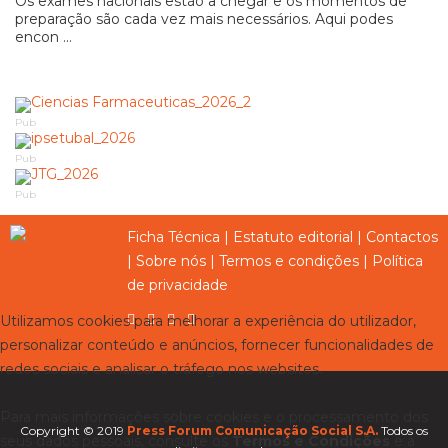
Os exames nacionais estão a chegar e os momentos de
preparação são cada vez mais necessários. Aqui podes
encon ...
Pub
Pub
Pub
Ficha Técnica
|
Estatuto editorial
|
Contactos
|
Sobre nós
|
Termos e condições
|
Política
de privacidade
Utilizamos cookies para melhorar a experiência do utilizador,
personalizar conteúdo e anúncios, fornecer funcionalidades de
redes sociais e analisar o tráfego nos websites.
Para mais informações sobre cookies e o processamento dos
Copyright © 2019
Press Forum Comunicação Social S.A.
Todos os
seus dados pessoais, consulte os
Termos e Condições
e a