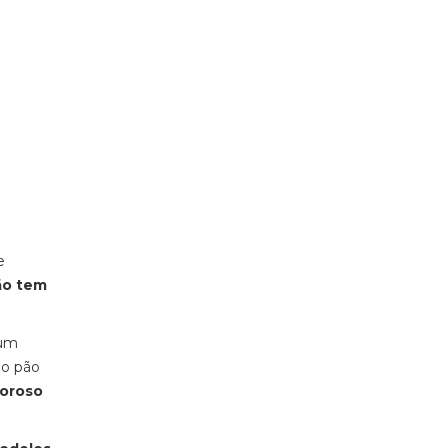
e
ão tem
 um
 o pão
boroso