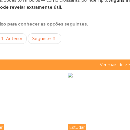
s, podes torrar bolos — como croissants, por exemplo.
Alguns m
de revelar extramente útil.
aixo para conhecer as opções seguintes.
Anterior
Seguinte
Ver mais de >
ar
Estudar