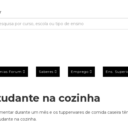
mias Forum
Saberes
Emprego
Ens. Superi
studante na cozinha
limentar durante um mês e os tupperwares de comida caseira t
udante na cozinha.