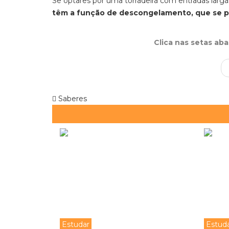
Se optares por uma torradeira com entradas larga
têm a função de descongelamento, que se po
Clica nas setas ab
Saberes
Estudar
Estud