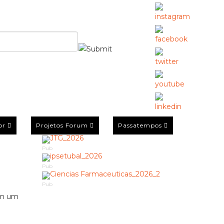
or
Projetos Forum
Passatempos
Pub
Pub
Pub
êm um