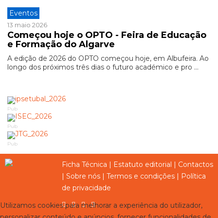
Eventos
13 maio 2026
Começou hoje o OPTO - Feira de Educação
e Formação do Algarve
A edição de 2026 do OPTO começou hoje, em Albufeira. Ao
longo dos próximos três dias o futuro académico e pro ...
Pub
Pub
Pub
Ficha Técnica
|
Estatuto editorial
|
Contactos
|
Sobre nós
|
Termos e condições
|
Política
de privacidade
Utilizamos cookies para melhorar a experiência do utilizador,
personalizar conteúdo e anúncios, fornecer funcionalidades de