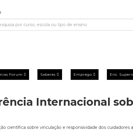
mias Forum
Saberes
Emprego
Ens. Superi
rência Internacional so
ção científica sobre vinculação e responsividade dos cuidadores 