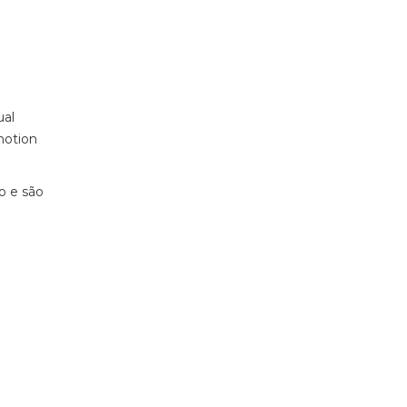
ual
motion
o e são