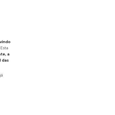
 vindo
. Esta
te, a
l das
já