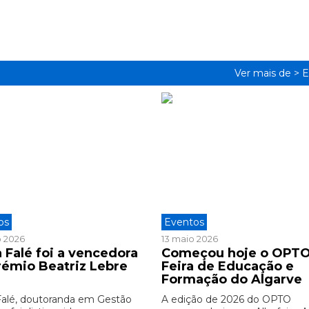
Ver mais de >
E
os
Eventos
o 2026
13 maio 2026
 Falé foi a vencedora
Começou hoje o OPTO
rémio Beatriz Lebre
Feira de Educação e
6
Formação do Algarve
Falé, doutoranda em Gestão
A edição de 2026 do OPTO