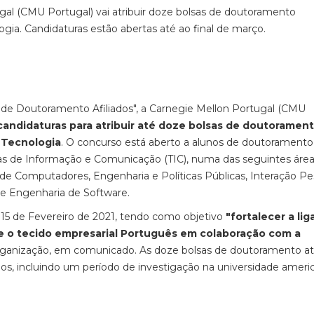
al (CMU Portugal) vai atribuir doze bolsas de doutoramento
ogia. Candidaturas estão abertas até ao final de março.
 de Doutoramento Afiliados", a Carnegie Mellon Portugal (CMU
 candidaturas para atribuir até doze bolsas de doutoramen
a Tecnologia
. O concurso está aberto a alunos de doutoramento
as de Informação e Comunicação (TIC), numa das seguintes áre
 de Computadores, Engenharia e Políticas Públicas, Interação Pe
 e Engenharia de Software.
a 15 de Fevereiro de 2021, tendo como objetivo
"fortalecer a li
 e o tecido empresarial Português em colaboração com a
 organização, em comunicado. As doze bolsas de doutoramento at
s, incluindo um período de investigação na universidade ameri