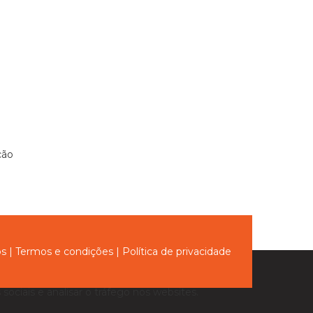
ção
ós
|
Termos e condições
|
Política de privacidade
sociais e analisar o tráfego nos websites.