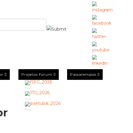
or
Projetos Forum
Passatempos
Pub
Pub
or
Pub