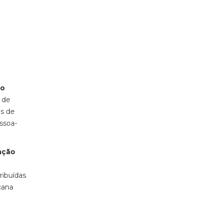
to
 de
as de
ssoa-
gação
ribuídas
cana