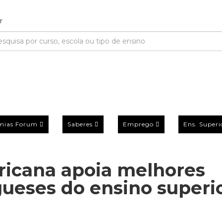
mias Forum
Saberes
Emprego
Ens. Superi
ricana apoia melhores
ueses do ensino superi