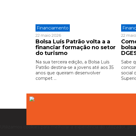
Financiamento
Finan
22 maio 2026
22 mai
Bolsa Luís Patrão volta a a
Como
financiar formação no setor
bols
do turismo
DGE
Na sua terceira edição, a Bolsa Luís
Sabe 
Patrão destina-se a jovens até aos 35
concor
anos que queiram desenvolver
social
compet ...
Superi
Utilizamos cookies para melhorar a experiência do utilizador, per