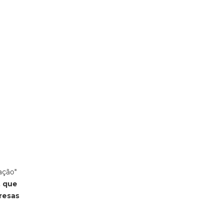
ação"
, que
resas