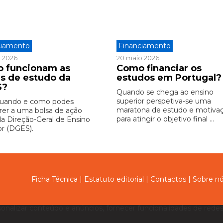
ciamento
Financiamento
o 2026
20 maio 2026
 funcionam as
Como financiar os
as de estudo da
estudos em Portugal?
S?
Quando se chega ao ensino
superior perspetiva-se uma
quando e como podes
maratona de estudo e motiva
rer a uma bolsa de ação
para atingir o objetivo final ...
 da Direção-Geral de Ensino
or (DGES).
Ficha Técnica
|
Estatuto editorial
|
Contactos
|
Sobre n
sonalizar conteúdo e anúncios, fornecer funcionalidades de redes 