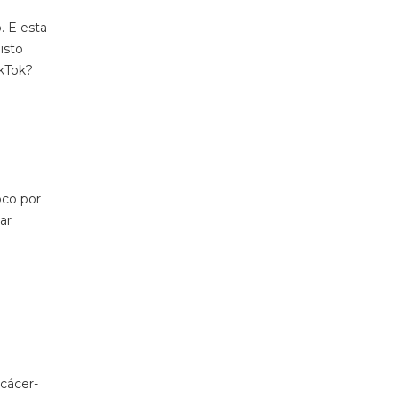
. E esta
isto
ikTok
?
co por
ar
cácer-