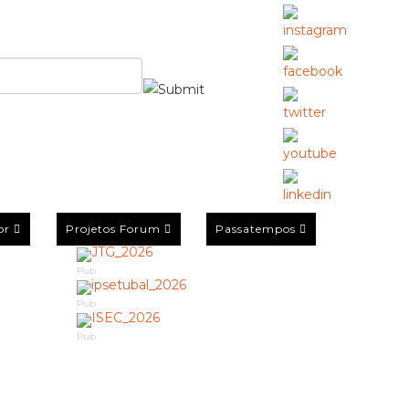
or
Projetos Forum
Passatempos
Pub
Pub
Pub