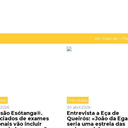
Ver mais de >
Pa
das
Pancadas
 2026
30 abril 2026
isão Esótanga®.
Entrevista a Eça de
ciados de exames
Queirós: «João da Ega
nais vão incluir
seria uma estrela das