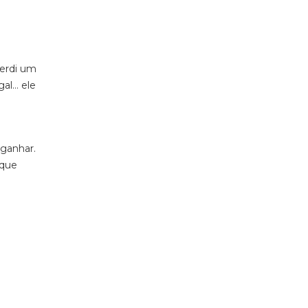
Perdi um
gal… ele
 ganhar.
rque