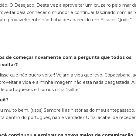
tião,
O Desejado
. D
esta vez a aproveitar um cruzeiro pelo mar d
proveitar para conhecer o mundo” e
continuar
fascinado com as 
 muito provavelmente não tinha desaparecido em Alcácer-Quibir”.
mos
de começar
novamente
com a pergunta que todos os
 voltar?
sse que não quero voltar!
Vejam a vida que levo, Copacabana, a
proveitar a vida e a minha imagem não está nada desgastada. A
a de portugueses e tirámos
uma “
selfie
”
.
quê?
u muito bem. (risos)
Sempre li as histórias do meu antepassado,
está dentro do português, não é verdade? Olha, acabei de recebe
ocê continuou a explorar os novos meios de comunicação
…