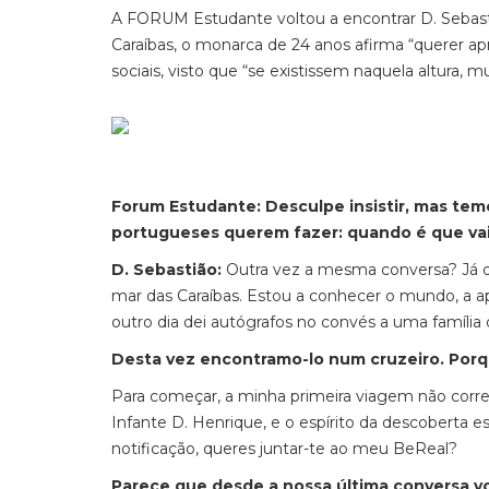
A FORUM
Estudante voltou
a encontrar D. Sebas
Car
aíbas
, o monarca
de 24 anos
afirma “querer a
sociais, visto que “se existissem naquela altura,
Forum
Estudante
:
Desculpe
insistir, mas te
portugueses querem fazer: quando é que vai
D. Sebastião:
Outra vez a mesma conversa? Já di
mar das Caraíbas. Estou a conhecer o mundo, a a
outro dia dei autógrafos no convés a uma famíli
Desta vez encontramo-lo num cruzeiro. Por
Para começar, a minha primeira viagem não corre
Infante D. Henrique, e o espírito da descoberta 
notificação, queres juntar-te ao meu
BeReal
?
Parece que desde a nossa última conversa v