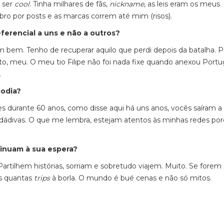
 ser
cool
. Tinha milhares de fãs,
nickname
, as leis eram os meus
obro por
posts
e as marcas correm até mim (risos).
ferencial a uns e não a outros?
 bem. Tenho de recuperar aquilo que perdi depois da batalha. 
to, meu. O meu tio Filipe não foi nada fixe quando anexou Portu
.
podia?
es durante 60 anos, como disse aqui há uns anos, vocês saíram a
 dádivas. O que me lembra, estejam atentos às minhas redes po
inuam à sua espera?
artilhem histórias, sorriam e sobretudo viajem. Muito. Se forem
s quantas
trips
à borla
. O mundo é
bué
cenas e não só mitos.