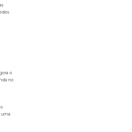
as
redes
gora o
inda no
 o
r uma