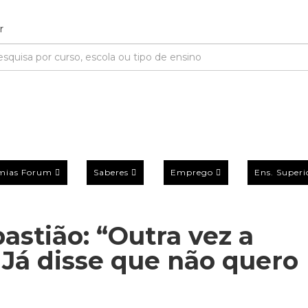
mias Forum
Saberes
Emprego
Ens. Superi
bastião: “Outra vez a
Já disse que não quero