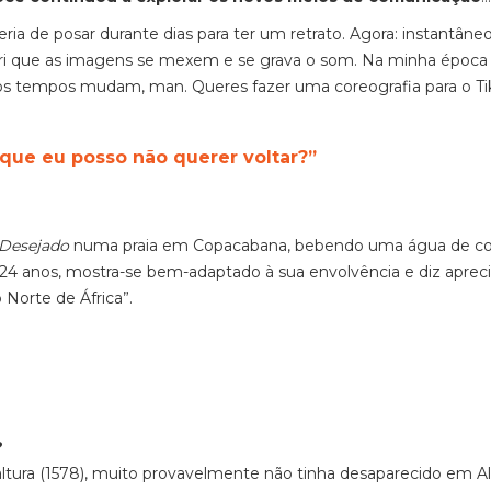
eria de posar durante dias para ter um retrato. Agora: instantâneo
ri que as imagens se mexem e se grava o som. Na minha época 
ue os tempos mudam,
man
. Queres fazer uma coreografia para o
T
 que eu posso não querer voltar?”
Desejado
numa praia em Copacabana, bebendo uma água de co
24 anos, mostra-se bem-adaptado à sua envolvência e diz apreci
o Norte de África”.
?
ltura (1578), muito provavelmente não tinha desaparecido em Al