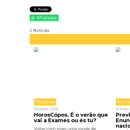
Whatsapp
Noticias
Pancadas
Panca
15 junho 2026
15 maio
HorosCópos. É o verão que
Prev
vai a Exames ou és tu?
Enun
nacio
Voltei com mais uma ronda de