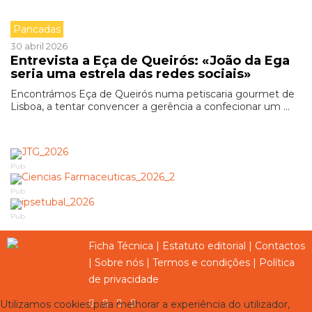
Pancadas
30 abril 2026
Entrevista a Eça de Queirós: «João da Ega
seria uma estrela das redes sociais»
Encontrámos Eça de Queirós numa petiscaria gourmet de
Lisboa, a tentar convencer a gerência a confecionar um ...
Pub
Pub
Pub
Ficha Técnica
|
Estatuto editorial
|
Contactos
|
Sobre nós
|
Termos e condições
|
Política
de privacidade
Utilizamos cookies para melhorar a experiência do utilizador,