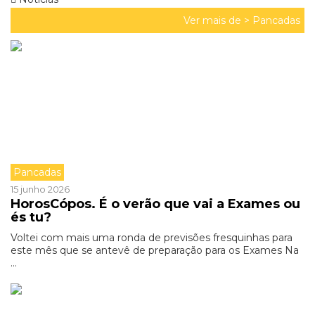
Ver mais de >
Pancadas
Pancadas
15 junho 2026
HorosCópos. É o verão que vai a Exames ou
és tu?
Voltei com mais uma ronda de previsões fresquinhas para
este mês que se antevê de preparação para os Exames Na
...