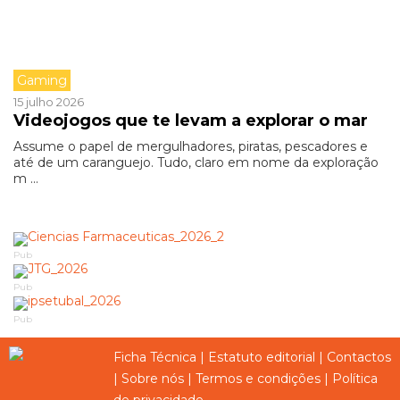
Gaming
15 julho 2026
Videojogos que te levam a explorar o mar
Assume o papel de mergulhadores, piratas, pescadores e
até de um caranguejo. Tudo, claro em nome da exploração
m ...
Pub
Pub
Pub
Ficha Técnica
|
Estatuto editorial
|
Contactos
|
Sobre nós
|
Termos e condições
|
Política