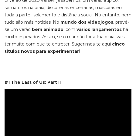
O verão de 2020 vai ser, já sabemos, um verão atípico:
semáforos na praia, discotecas encerradas, máscaras em
toda a parte, isolamento e distância social. No entanto, nem
tudo são más notícias. No
mundo dos videojogos
, prevê-
se um verão
bem animado
, com
vários lançamentos
há
muito esperados. Assim, se o mar não for a tua praia, vais
ter muito com que te entreter. Sugerimos-te aqui
cinco
títulos novos para experimentar
!
#1 The Last of Us: Part II