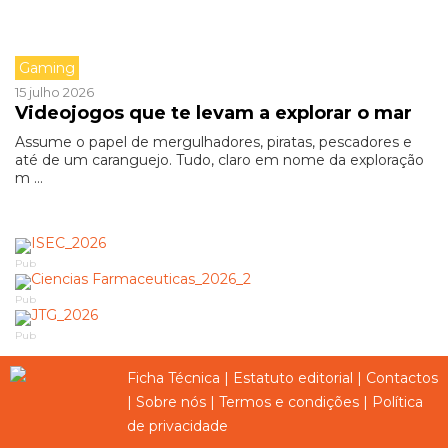
Gaming
15 julho 2026
Videojogos que te levam a explorar o mar
Assume o papel de mergulhadores, piratas, pescadores e
até de um caranguejo. Tudo, claro em nome da exploração
m ...
Pub
Pub
Pub
Ficha Técnica
|
Estatuto editorial
|
Contactos
|
Sobre nós
|
Termos e condições
|
Política
de privacidade